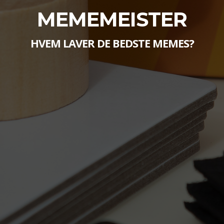
MEMEMEISTER
HVEM LAVER DE BEDSTE MEMES?