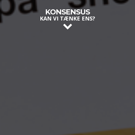
KONSENSUS
KAN VI TÆNKE ENS?